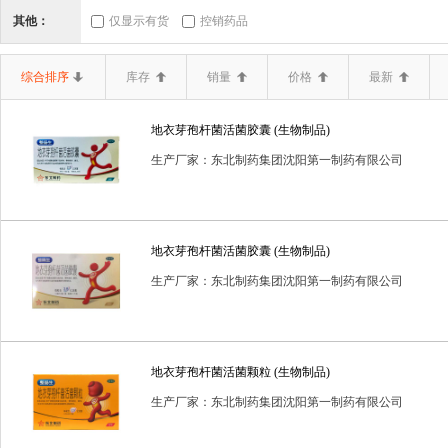
三类器械.6864医
三类器械.6865医
三类器械.6866医
其他：
仅显示有货
控销药品
二类器械.02无源手
二类器械.03神经和
二类器械.04
综合排序
库存
销量
价格
最新
二类器械.10输血、
二类器械.12
二类器械.13无源植
地衣芽孢杆菌活菌胶囊 (生物制品)
二类器械.19医用康
二类器械.20中医器
二类器械.680
生产厂家：东北制药集团沈阳第一制药有限公司
二类器械.6807胸
二类器械.6808腹
二类器械.6809泌
二类器械.6820普
二类器械.6821医
二类器械.6822医
地衣芽孢杆菌活菌胶囊 (生物制品)
二类器械.6834医
二类器械.6840临
二类器械.6841医
生产厂家：东北制药集团沈阳第一制药有限公司
二类器械.6857消
二类器械.6858医
二类器械.6863口
体内诊断试剂
体外诊断试剂
体外诊断试剂(药品)
保
地衣芽孢杆菌活菌颗粒 (生物制品)
生产厂家：东北制药集团沈阳第一制药有限公司
医疗器械一类
医疗器械二类
卫生保健品
含麻黄碱