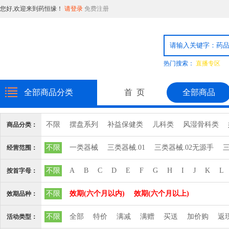
您好,欢迎来到药恒缘！
请登录
免费注册
热门搜索：
直播专区
全部商品分类
首 页
全部商品
不限
摆盘系列
补益保健类
儿科类
风湿骨科类
商品分类：
消毒品
日化用品
普通食品
粉剂系列
精致饮片
不限
一类器械
三类器械.01
三类器械.02无源手
三
经营范围：
心脑血管血液系统
三类器械.10输血、
三类器械.12
三类器械.13无源植
不限
A
B
C
D
E
F
G
H
I
J
K
L
按首字母：
三类器械.6810矫
三类器械.6813计
三类器械.6815注
不限
效期(六个月以内)
效期(六个月以上)
效期品种：
三类器械.6827中
三类器械.6832医
三类器械.6834医
不限
全部
特价
满减
满赠
买送
加价购
返
活动类型：