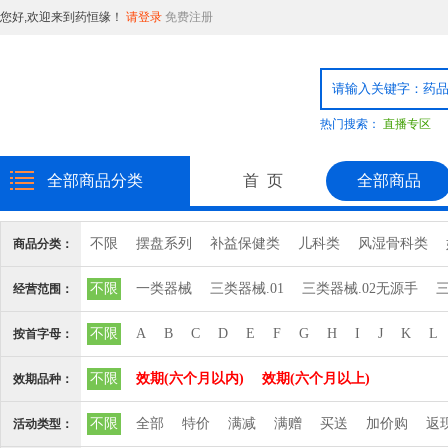
您好,欢迎来到药恒缘！
请登录
免费注册
热门搜索：
直播专区
全部商品分类
首 页
全部商品
不限
摆盘系列
补益保健类
儿科类
风湿骨科类
商品分类：
消毒品
日化用品
普通食品
粉剂系列
精致饮片
不限
一类器械
三类器械.01
三类器械.02无源手
三
经营范围：
心脑血管血液系统
三类器械.10输血、
三类器械.12
三类器械.13无源植
不限
A
B
C
D
E
F
G
H
I
J
K
L
按首字母：
三类器械.6810矫
三类器械.6813计
三类器械.6815注
不限
效期(六个月以内)
效期(六个月以上)
效期品种：
三类器械.6827中
三类器械.6832医
三类器械.6834医
不限
全部
特价
满减
满赠
买送
加价购
返
活动类型：