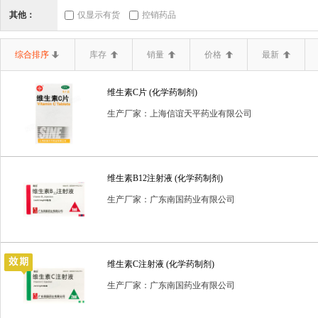
三类器械.6864医
三类器械.6865医
三类器械.6866医
其他：
仅显示有货
控销药品
二类器械.02无源手
二类器械.03神经和
二类器械.04
综合排序
库存
销量
价格
最新
二类器械.10输血、
二类器械.12
二类器械.13无源植
维生素C片 (化学药制剂)
二类器械.19医用康
二类器械.20中医器
二类器械.680
生产厂家：上海信谊天平药业有限公司
二类器械.6807胸
二类器械.6808腹
二类器械.6809泌
二类器械.6820普
二类器械.6821医
二类器械.6822医
维生素B12注射液 (化学药制剂)
二类器械.6834医
二类器械.6840临
二类器械.6841医
生产厂家：广东南国药业有限公司
二类器械.6857消
二类器械.6858医
二类器械.6863口
体内诊断试剂
体外诊断试剂
体外诊断试剂(药品)
保
维生素C注射液 (化学药制剂)
生产厂家：广东南国药业有限公司
医疗器械一类
医疗器械二类
卫生保健品
含麻黄碱