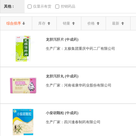
三类器械.6864医
三类器械.6865医
三类器械.6866医
其他：
仅显示有货
控销药品
二类器械.02无源手
二类器械.03神经和
二类器械.04
综合排序
库存
销量
价格
最新
二类器械.10输血、
二类器械.12
二类器械.13无源植
龙胆泻肝片 (中成药)
二类器械.19医用康
二类器械.20中医器
二类器械.680
生产厂家：太极集团重庆中药二厂有限公司
二类器械.6807胸
二类器械.6808腹
二类器械.6809泌
二类器械.6820普
二类器械.6821医
二类器械.6822医
龙胆泻肝丸 (中成药)
二类器械.6834医
二类器械.6840临
二类器械.6841医
生产厂家：河南省康华药业股份有限公司
二类器械.6857消
二类器械.6858医
二类器械.6863口
体内诊断试剂
体外诊断试剂
体外诊断试剂(药品)
保
小柴胡颗粒 (中成药)
生产厂家：四川逢春制药有限公司
医疗器械一类
医疗器械二类
卫生保健品
含麻黄碱