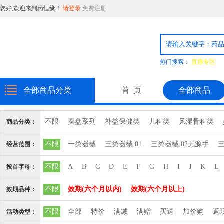
您好,欢迎来到药恒缘！
请登录
免费注册
热门搜索：
直播专区
全部商品分类
首 页
全部商品
不限
摆盘系列
补益保健类
儿科类
风湿骨科类
商品分类：
消毒品
日化用品
普通食品
粉剂系列
精致饮片
不限
一类器械
三类器械.01
三类器械.02无源手
三
经营范围：
心脑血管血液系统
三类器械.10输血、
三类器械.12
三类器械.13无源植
不限
A
B
C
D
E
F
G
H
I
J
K
L
按首字母：
三类器械.6810矫
三类器械.6813计
三类器械.6815注
不限
效期(六个月以内)
效期(六个月以上)
效期品种：
三类器械.6827中
三类器械.6832医
三类器械.6834医
不限
全部
特价
满减
满赠
买送
加价购
返
活动类型：