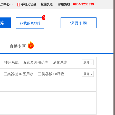
会员中心
手机药恒缘
营业执照
客服热线：
0854-3233399
0
快捷采购
我的购物车
直播专区
神经系统
五官及外用药类
消化系统
展开
>
医疗专用
保健食品
化妆品
三类器械.07医用诊
三类器械.08呼吸、
展开
>
三类器械.6807胸
三类器械.6809泌
类器械.6821医
三类器械.6822医
类器械.6846植
三类器械.6854手