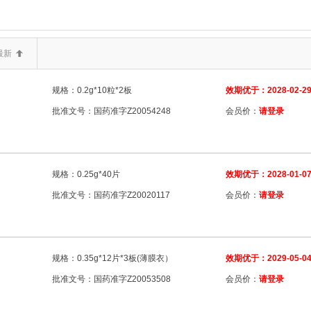
.6866医
三类器械.6870软
三类器械.6877介
中成药
中药材
中
类器械.04骨科手
二类器械.06医用成
二类器械.07医用诊
二类器械.
最新
13无源植
二类器械.14注输、
二类器械.15患者承
二类器械.16
二
规格：0.2g*10粒*2板
效期优于：2028-02-2
类器械.6801基
二类器械.6802显
二类器械.6803神
二类器械.6804眼
批准文号：国药准字Z20054248
会员价：
请登录
.6809泌
二类器械.6810矫
二类器械.6812妇
二类器械.6813计
二
.6822医
二类器械.6823医
二类器械.6824医
二类器械.6825医
二
规格：0.25g*40片
效期优于：2028-01-0
.6841医
二类器械.6845体
二类器械.6846植
二类器械.6854手
二
批准文号：国药准字Z20020117
会员价：
请登录
.6863口
二类器械.6864医
二类器械.6865医
二类器械.6866医
二
(药品)
保健药品
保健食品
其他类
冷藏药品
化妆品
化学药
规格：0.35g*12片*3板(薄膜衣）
效期优于：2029-05-0
批准文号：国药准字Z20053508
会员价：
请登录
含麻黄碱复方制剂
含麻黄碱类
器械一类
器械三类
器械二类