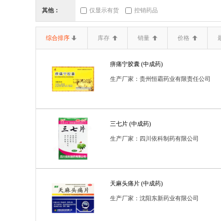
三类器械.6864医
三类器械.6865医
三类器械
其他：
仅显示有货
控销药品
二类器械.02无源手
二类器械.03神经和
二
综合排序
库存
销量
价格
二类器械.10输血、
二类器械.12
二类器械.
痹痛宁胶囊 (中成药)
二类器械.19医用康
二类器械.20中医器
二
生产厂家：贵州恒霸药业有限责任公司
二类器械.6807胸
二类器械.6808腹
二类器械
二类器械.6820普
二类器械.6821医
二类器械
三七片 (中成药)
二类器械.6834医
二类器械.6840临
二类器械
生产厂家：四川依科制药有限公司
二类器械.6857消
二类器械.6858医
二类器械
体内诊断试剂
体外诊断试剂
体外诊断试剂
天麻头痛片 (中成药)
生产厂家：沈阳东新药业有限公司
医疗器械一类
医疗器械二类
卫生保健品