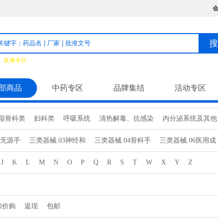
：
直播专区
部商品
中药专区
品牌集结
活动专区
湿骨科类
妇科类
呼吸系统
清热解毒、抗感染
内分泌系统及其他
精致饮片
食品标准类
中药饮片
辅助理疗
计生用品
家庭护理
2无源手
三类器械.03神经和
三类器械.04骨科手
三类器械.06医用成
13无源植
三类器械.14注输、
三类器械.6801基
三类器械.6803神
J
K
L
M
N
O
P
Q
R
S
T
W
X
Y
Z
.6815注
三类器械.6816烧
三类器械.6816眼
三类器械.6820普
三
.6834医
三类器械.6840临
三类器械.6841医
三类器械.6845体
三
加价购
返现
包邮