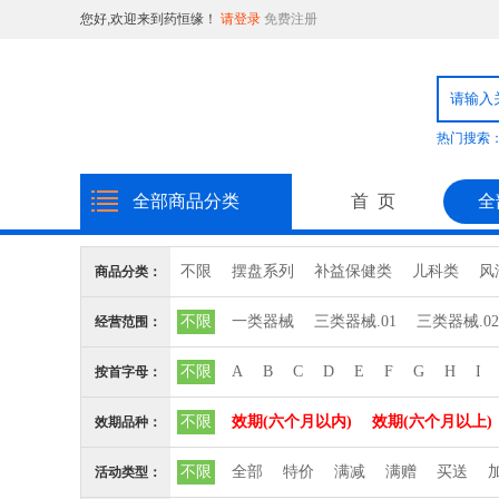
您好,欢迎来到药恒缘！
请登录
免费注册
热门搜索
全部商品分类
首 页
全
不限
摆盘系列
补益保健类
儿科类
风
商品分类：
消毒品
日化用品
普通食品
粉剂系列
不限
一类器械
三类器械.01
三类器械.0
经营范围：
心脑血管血液系统
三类器械.10输血、
三类器械.12
三类器械.
不限
A
B
C
D
E
F
G
H
I
按首字母：
三类器械.6810矫
三类器械.6813计
三类器械
不限
效期(六个月以内)
效期(六个月以上)
效期品种：
三类器械.6827中
三类器械.6832医
三类器械
不限
全部
特价
满减
满赠
买送
活动类型：