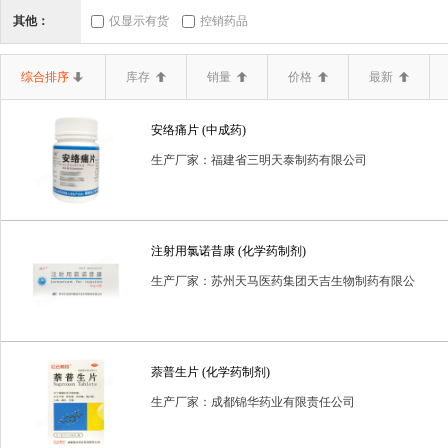
三类器械.6864医
三类器械.6865医
三类器械.6866医
其他：
仅显示有货
控销药品
二类器械.02无源手
二类器械.03神经和
二类器械.04
综合排序
库存
销量
价格
最新
二类器械.10输血、
二类器械.12
二类器械.13无源植
安络痛片 (中成药)
二类器械.19医用康
二类器械.20中医器
二类器械.680
生产厂家：福建省三明天泰制药有限公司
二类器械.6807胸
二类器械.6808腹
二类器械.6809泌
二类器械.6820普
二类器械.6821医
二类器械.6822医
注射用氯诺昔康 (化学药制剂)
二类器械.6834医
二类器械.6840临
二类器械.6841医
生产厂家：苏州天马医药集团天吉生物制药有限公
司
二类器械.6857消
二类器械.6858医
二类器械.6863口
体内诊断试剂
体外诊断试剂
体外诊断试剂(药品)
保
萘普生片 (化学药制剂)
生产厂家：成都锦华药业有限责任公司
医疗器械一类
医疗器械二类
卫生保健品
含麻黄碱