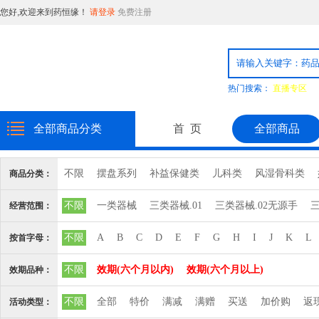
您好,欢迎来到药恒缘！
请登录
免费注册
热门搜索：
直播专区
全部商品分类
首 页
全部商品
不限
摆盘系列
补益保健类
儿科类
风湿骨科类
商品分类：
消毒品
日化用品
普通食品
粉剂系列
精致饮片
不限
一类器械
三类器械.01
三类器械.02无源手
三
经营范围：
心脑血管血液系统
三类器械.10输血、
三类器械.12
三类器械.13无源植
不限
A
B
C
D
E
F
G
H
I
J
K
L
按首字母：
三类器械.6810矫
三类器械.6813计
三类器械.6815注
不限
效期(六个月以内)
效期(六个月以上)
效期品种：
三类器械.6827中
三类器械.6832医
三类器械.6834医
不限
全部
特价
满减
满赠
买送
加价购
返
活动类型：