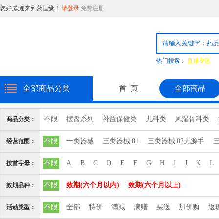
您好,欢迎来到药恒缘！
请登录
免费注册
热门搜索：
直播专区
全部商品分类
首 页
全部商品
不限
摆盘系列
补益保健类
儿科类
风湿骨科类
商品分类：
消毒品
日化用品
普通食品
粉剂系列
精致饮片
不限
一类器械
三类器械.01
三类器械.02无源手
三
经营范围：
心脑血管血液系统
三类器械.10输血、
三类器械.12
三类器械.13无源植
不限
A
B
C
D
E
F
G
H
I
J
K
L
按首字母：
三类器械.6810矫
三类器械.6813计
三类器械.6815注
不限
效期(六个月以内)
效期(六个月以上)
效期品种：
三类器械.6827中
三类器械.6832医
三类器械.6834医
不限
全部
特价
满减
满赠
买送
加价购
返
活动类型：