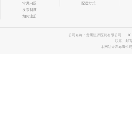
普通耗材
消毒用品
消毒类用品
生化药品
生物制
常见问题
配送方式
发票制度
进口药品
预包装食品
如何注册
公司名称：贵州恒源医药有限公司
I
联系、邮
本网站未发布毒性