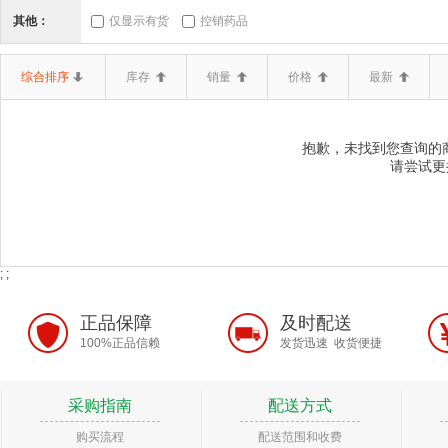
三类器械.6864医
三类器械.6865医
三类器械.6866医
其他：
仅显示有货
控销药品
二类器械.02无源手
二类器械.03神经和
二类器械.04
综合排序
库存
销量
价格
最新
二类器械.10输血、
二类器械.12
二类器械.13无源植
抱歉，未找到您查询的商品
二类器械.19医用康
二类器械.20中医器
二类器械.680
请尝试更
二类器械.6807胸
二类器械.6808腹
二类器械.6809泌
二类器械.6820普
二类器械.6821医
二类器械.6822医
; ;
二类器械.6834医
二类器械.6840临
二类器械.6841医
正品保障
及时配送
二类器械.6857消
二类器械.6858医
二类器械.6863口
100%正品信赖
发货迅速 收货便捷
体内诊断试剂
体外诊断试剂
体外诊断试剂(药品)
保
采购指南
配送方式
医疗器械一类
医疗器械二类
卫生保健品
含麻黄碱
购买流程
配送范围和收费