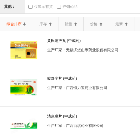
三类器械.6864医
三类器械.6865医
三类器械.6866医
其他：
仅显示有货
控销药品
二类器械.02无源手
二类器械.03神经和
二类器械.04
综合排序
库存
销量
价格
最新
二类器械.10输血、
二类器械.12
二类器械.13无源植
黄氏响声丸 (中成药)
二类器械.19医用康
二类器械.20中医器
二类器械.680
生产厂家：无锡济煜山禾药业股份有限公司
二类器械.6807胸
二类器械.6808腹
二类器械.6809泌
二类器械.6820普
二类器械.6821医
二类器械.6822医
喉舒宁片 (中成药)
二类器械.6834医
二类器械.6840临
二类器械.6841医
生产厂家：广西恒力宝药业有限公司
二类器械.6857消
二类器械.6858医
二类器械.6863口
体内诊断试剂
体外诊断试剂
体外诊断试剂(药品)
保
清凉喉片 (中成药)
生产厂家：广西百琪药业有限公司
医疗器械一类
医疗器械二类
卫生保健品
含麻黄碱