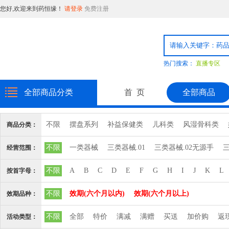
您好,欢迎来到药恒缘！
请登录
免费注册
热门搜索：
直播专区
全部商品分类
首 页
全部商品
不限
摆盘系列
补益保健类
儿科类
风湿骨科类
商品分类：
消毒品
日化用品
普通食品
粉剂系列
精致饮片
不限
一类器械
三类器械.01
三类器械.02无源手
三
经营范围：
心脑血管血液系统
三类器械.10输血、
三类器械.12
三类器械.13无源植
不限
A
B
C
D
E
F
G
H
I
J
K
L
按首字母：
三类器械.6810矫
三类器械.6813计
三类器械.6815注
不限
效期(六个月以内)
效期(六个月以上)
效期品种：
三类器械.6827中
三类器械.6832医
三类器械.6834医
不限
全部
特价
满减
满赠
买送
加价购
返
活动类型：