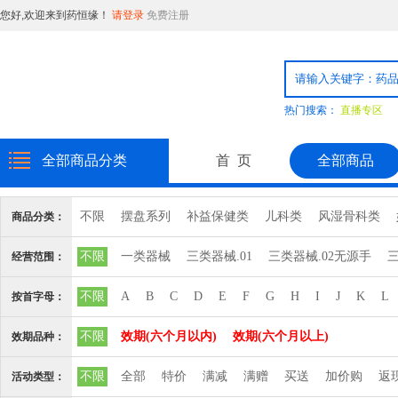
您好,欢迎来到药恒缘！
请登录
免费注册
热门搜索：
直播专区
全部商品分类
首 页
全部商品
不限
摆盘系列
补益保健类
儿科类
风湿骨科类
商品分类：
消毒品
日化用品
普通食品
粉剂系列
精致饮片
不限
一类器械
三类器械.01
三类器械.02无源手
三
经营范围：
心脑血管血液系统
三类器械.10输血、
三类器械.12
三类器械.13无源植
不限
A
B
C
D
E
F
G
H
I
J
K
L
按首字母：
三类器械.6810矫
三类器械.6813计
三类器械.6815注
不限
效期(六个月以内)
效期(六个月以上)
效期品种：
三类器械.6827中
三类器械.6832医
三类器械.6834医
不限
全部
特价
满减
满赠
买送
加价购
返
活动类型：