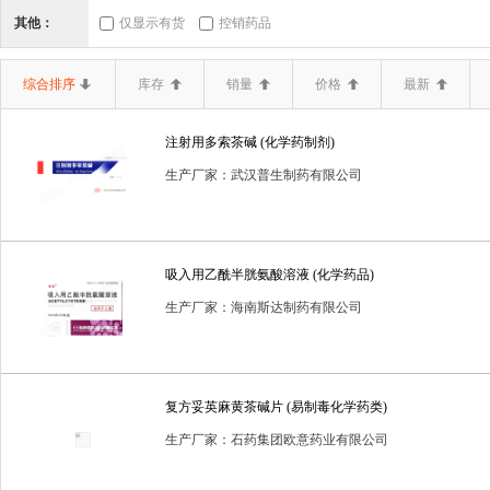
三类器械.6864医
三类器械.6865医
三类器械.6866医
其他：
仅显示有货
控销药品
二类器械.02无源手
二类器械.03神经和
二类器械.04
综合排序
库存
销量
价格
最新
二类器械.10输血、
二类器械.12
二类器械.13无源植
注射用多索茶碱 (化学药制剂)
二类器械.19医用康
二类器械.20中医器
二类器械.680
生产厂家：武汉普生制药有限公司
二类器械.6807胸
二类器械.6808腹
二类器械.6809泌
二类器械.6820普
二类器械.6821医
二类器械.6822医
吸入用乙酰半胱氨酸溶液 (化学药品)
二类器械.6834医
二类器械.6840临
二类器械.6841医
生产厂家：海南斯达制药有限公司
二类器械.6857消
二类器械.6858医
二类器械.6863口
体内诊断试剂
体外诊断试剂
体外诊断试剂(药品)
保
复方妥英麻黄茶碱片 (易制毒化学药类)
生产厂家：石药集团欧意药业有限公司
医疗器械一类
医疗器械二类
卫生保健品
含麻黄碱