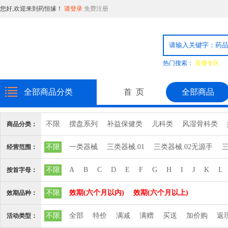
您好,欢迎来到药恒缘！
请登录
免费注册
热门搜索：
直播专区
全部商品分类
首 页
全部商品
不限
摆盘系列
补益保健类
儿科类
风湿骨科类
商品分类：
消毒品
日化用品
普通食品
粉剂系列
精致饮片
不限
一类器械
三类器械.01
三类器械.02无源手
三
经营范围：
心脑血管血液系统
三类器械.10输血、
三类器械.12
三类器械.13无源植
不限
A
B
C
D
E
F
G
H
I
J
K
L
按首字母：
三类器械.6810矫
三类器械.6813计
三类器械.6815注
不限
效期(六个月以内)
效期(六个月以上)
效期品种：
三类器械.6827中
三类器械.6832医
三类器械.6834医
不限
全部
特价
满减
满赠
买送
加价购
返
活动类型：