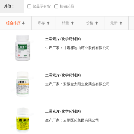
三类器械.6864医
三类器械.6865医
三类器械.6866医
其他：
仅显示有货
控销药品
二类器械.02无源手
二类器械.03神经和
二类器械.04
综合排序
库存
销量
价格
最新
二类器械.10输血、
二类器械.12
二类器械.13无源植
土霉素片 (化学药制剂)
二类器械.19医用康
二类器械.20中医器
二类器械.680
生产厂家：甘肃祁连山药业股份有限公司
二类器械.6807胸
二类器械.6808腹
二类器械.6809泌
二类器械.6820普
二类器械.6821医
二类器械.6822医
土霉素片 (化学药制剂)
二类器械.6834医
二类器械.6840临
二类器械.6841医
生产厂家：安徽金太阳生化药业有限公司
二类器械.6857消
二类器械.6858医
二类器械.6863口
体内诊断试剂
体外诊断试剂
体外诊断试剂(药品)
保
土霉素片 (化学药制剂)
生产厂家：云鹏医药集团有限公司
医疗器械一类
医疗器械二类
卫生保健品
含麻黄碱